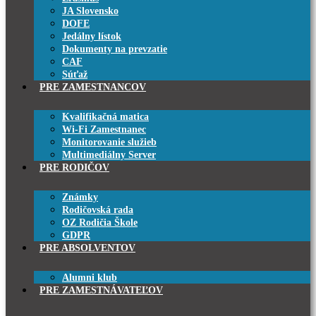
JA Slovensko
DOFE
Jedálny lístok
Dokumenty na prevzatie
CAF
Súťaž
PRE ZAMESTNANCOV
Kvalifikačná matica
Wi-Fi Zamestnanec
Monitorovanie služieb
Multimediálny Server
PRE RODIČOV
Známky
Rodičovská rada
OZ Rodičia Škole
GDPR
PRE ABSOLVENTOV
Alumni klub
PRE ZAMESTNÁVATEĽOV