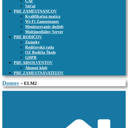
CAF
Súťaž
PRE ZAMESTNANCOV
Kvalifikačná matica
Wi-Fi Zamestnanec
Monitorovanie služieb
Multimediálny Server
PRE RODIČOV
Známky
Rodičovská rada
OZ Rodičia Škole
GDPR
PRE ABSOLVENTOV
Alumni klub
PRE ZAMESTNÁVATEĽOV
Domov
»
ELM2