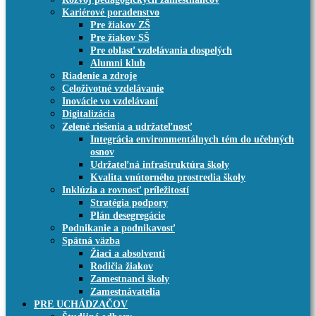
Kariérové poradenstvo
Pre žiakov ZŠ
Pre žiakov SŠ
Pre oblasť vzdelávania dospelých
Alumni klub
Riadenie a zdroje
Celoživotné vzdelávanie
Inovácie vo vzdelávaní
Digitalizácia
Zelené riešenia a udržateľnosť
Integrácia environmentálnych tém do učebných
osnov
Udržateľná infraštruktúra školy
Kvalita vnútorného prostredia školy
Inklúzia a rovnosť príležitostí
Stratégia podpory
Plán desegregácie
Podnikanie a podnikavosť
Spätná väzba
Žiaci a absolventi
Rodičia žiakov
Zamestnanci školy
Zamestnávatelia
PRE UCHÁDZAČOV