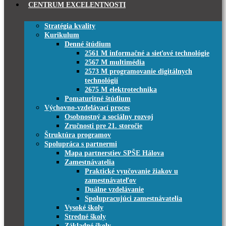
CENTRUM EXCELENTNOSTI
Stratégia kvality
Kurikulum
Denné štúdium
2561 M informačné a sieťové technológie
2567 M multimédia
2573 M programovanie digitálnych
technológií
2675 M elektrotechnika
Pomaturitné štúdium
Výchovno-vzdelávací proces
Osobnostný a sociálny rozvoj
Zručnosti pre 21. storočie
Štruktúra programov
Spolupráca s partnermi
Mapa partnerstiev SPŠE Hálova
Zamestnávatelia
Praktické vyučovanie žiakov u
zamestnávateľov
Duálne vzdelávanie
Spolupracujúci zamestnávatelia
Vysoké školy
Stredné školy
Základné školy