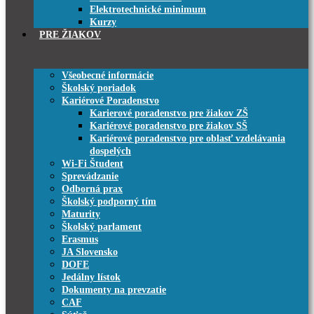
Elektrotechnické minimum
Kurzy
PRE ŽIAKOV
Všeobecné informácie
Školský poriadok
Kariérové Poradenstvo
Karierové poradenstvo pre žiakov ZŠ
Kariérové poradenstvo pre žiakov SŠ
Kariérové poradenstvo pre oblasť vzdelávania
dospelých
Wi-Fi Študent
Sprevádzanie
Odborná prax
Školský podporný tím
Maturity
Školský parlament
Erasmus
JA Slovensko
DOFE
Jedálny lístok
Dokumenty na prevzatie
CAF