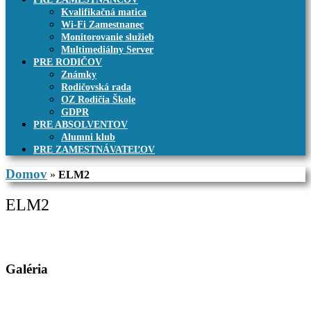
Kvalifikačná matica
Wi-Fi Zamestnanec
Monitorovanie služieb
Multimediálny Server
PRE RODIČOV
Známky
Rodičovská rada
OZ Rodičia Škole
GDPR
PRE ABSOLVENTOV
Alumni klub
PRE ZAMESTNÁVATEĽOV
Domov
»
ELM2
ELM2
Galéria