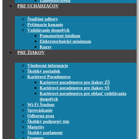
Zamestnávatelia
PRE UCHÁDZAČOV
Študijné odbory
Prijímacie konanie
Vzdelávanie dospelých
Pomaturitné štúdium
Elektrotechnické minimum
Kurzy
PRE ŽIAKOV
Všeobecné informácie
Školský poriadok
Kariérové Poradenstvo
Karierové poradenstvo pre žiakov ZŠ
Kariérové poradenstvo pre žiakov SŠ
Kariérové poradenstvo pre oblasť vzdelávania
dospelých
Wi-Fi Študent
Sprevádzanie
Odborná prax
Školský podporný tím
Maturity
Školský parlament
Erasmus