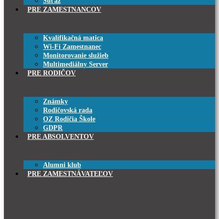
Súťaž
PRE ZAMESTNANCOV
Kvalifikačná matica
Wi-Fi Zamestnanec
Monitorovanie služieb
Multimediálny Server
PRE RODIČOV
Známky
Rodičovská rada
OZ Rodičia Škole
GDPR
PRE ABSOLVENTOV
Alumni klub
PRE ZAMESTNÁVATEĽOV