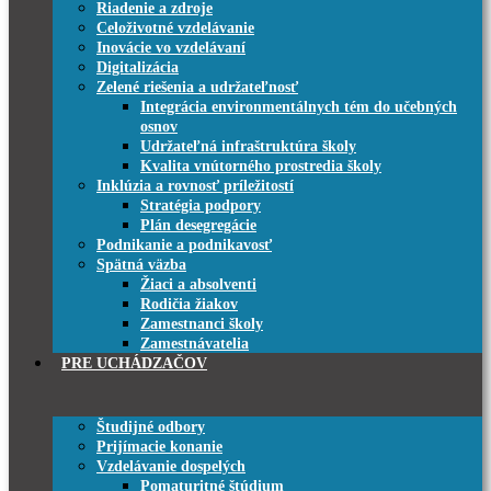
Riadenie a zdroje
Celoživotné vzdelávanie
Inovácie vo vzdelávaní
Digitalizácia
Zelené riešenia a udržateľnosť
Integrácia environmentálnych tém do učebných
osnov
Udržateľná infraštruktúra školy
Kvalita vnútorného prostredia školy
Inklúzia a rovnosť príležitostí
Stratégia podpory
Plán desegregácie
Podnikanie a podnikavosť
Spätná väzba
Žiaci a absolventi
Rodičia žiakov
Zamestnanci školy
Zamestnávatelia
PRE UCHÁDZAČOV
Študijné odbory
Prijímacie konanie
Vzdelávanie dospelých
Pomaturitné štúdium