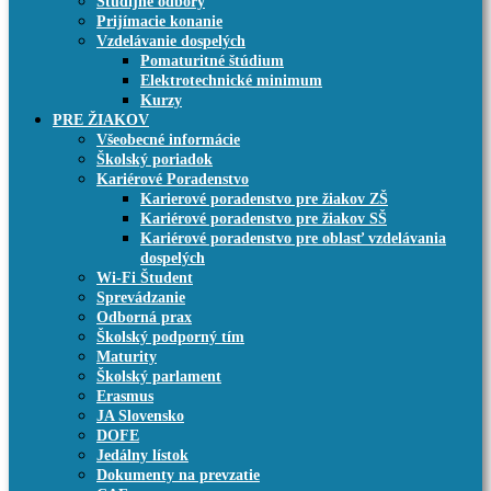
Študijné odbory
Prijímacie konanie
Vzdelávanie dospelých
Pomaturitné štúdium
Elektrotechnické minimum
Kurzy
PRE ŽIAKOV
Všeobecné informácie
Školský poriadok
Kariérové Poradenstvo
Karierové poradenstvo pre žiakov ZŠ
Kariérové poradenstvo pre žiakov SŠ
Kariérové poradenstvo pre oblasť vzdelávania
dospelých
Wi-Fi Študent
Sprevádzanie
Odborná prax
Školský podporný tím
Maturity
Školský parlament
Erasmus
JA Slovensko
DOFE
Jedálny lístok
Dokumenty na prevzatie