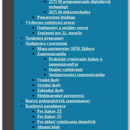
2573 M programovanie digitálnych
technológií
2675 M elektrotechnika
Pomaturitné štúdium
Výchovno-vzdelávací proces
Osobnostný a sociálny rozvoj
Zručnosti pre 21. storočie
Štruktúra programov
Spolupráca s partnermi
Mapa partnerstiev SPŠE Hálova
Zamestnávatelia
Praktické vyučovanie žiakov u
zamestnávateľov
Duálne vzdelávanie
Spolupracujúci zamestnávatelia
Vysoké školy
Stredné školy
Základné školy
Medzinárodné partnerstvá
Rozvoj pedagogických zamestnancov
Kariérové poradenstvo
Pre žiakov ZŠ
Pre žiakov SŠ
Pre oblasť vzdelávania dospelých
Alumni klub