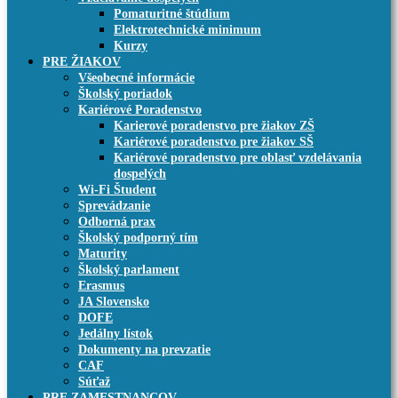
Pomaturitné štúdium
Elektrotechnické minimum
Kurzy
PRE ŽIAKOV
Všeobecné informácie
Školský poriadok
Kariérové Poradenstvo
Karierové poradenstvo pre žiakov ZŠ
Kariérové poradenstvo pre žiakov SŠ
Kariérové poradenstvo pre oblasť vzdelávania
dospelých
Wi-Fi Študent
Sprevádzanie
Odborná prax
Školský podporný tím
Maturity
Školský parlament
Erasmus
JA Slovensko
DOFE
Jedálny lístok
Dokumenty na prevzatie
CAF
Súťaž
PRE ZAMESTNANCOV