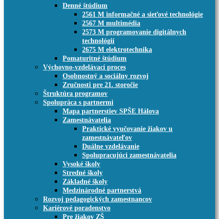
Denné štúdium
2561 M informačné a sieťové technológie
2567 M multimédia
2573 M programovanie digitálnych
technológií
2675 M elektrotechnika
Pomaturitné štúdium
Výchovno-vzdelávací proces
Osobnostný a sociálny rozvoj
Zručnosti pre 21. storočie
Štruktúra programov
Spolupráca s partnermi
Mapa partnerstiev SPŠE Hálova
Zamestnávatelia
Praktické vyučovanie žiakov u
zamestnávateľov
Duálne vzdelávanie
Spolupracujúci zamestnávatelia
Vysoké školy
Stredné školy
Základné školy
Medzinárodné partnerstvá
Rozvoj pedagogických zamestnancov
Kariérové poradenstvo
Pre žiakov ZŠ