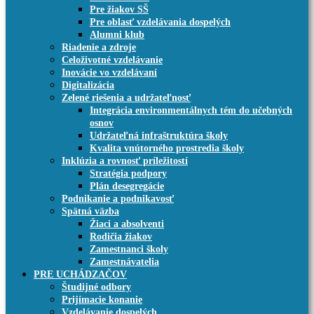
Pre žiakov SŠ
Pre oblasť vzdelávania dospelých
Alumni klub
Riadenie a zdroje
Celoživotné vzdelávanie
Inovácie vo vzdelávaní
Digitalizácia
Zelené riešenia a udržateľnosť
Integrácia environmentálnych tém do učebných
osnov
Udržateľná infraštruktúra školy
Kvalita vnútorného prostredia školy
Inklúzia a rovnosť príležitostí
Stratégia podpory
Plán desegregácie
Podnikanie a podnikavosť
Spätná väzba
Žiaci a absolventi
Rodičia žiakov
Zamestnanci školy
Zamestnávatelia
PRE UCHÁDZAČOV
Študijné odbory
Prijímacie konanie
Vzdelávanie dospelých