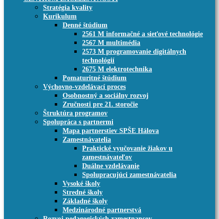
Stratégia kvality
Kurikulum
Denné štúdium
2561 M informačné a sieťové technológie
2567 M multimédia
2573 M programovanie digitálnych
technológií
2675 M elektrotechnika
Pomaturitné štúdium
Výchovno-vzdelávací proces
Osobnostný a sociálny rozvoj
Zručnosti pre 21. storočie
Štruktúra programov
Spolupráca s partnermi
Mapa partnerstiev SPŠE Hálova
Zamestnávatelia
Praktické vyučovanie žiakov u
zamestnávateľov
Duálne vzdelávanie
Spolupracujúci zamestnávatelia
Vysoké školy
Stredné školy
Základné školy
Medzinárodné partnerstvá
Rozvoj pedagogických zamestnancov