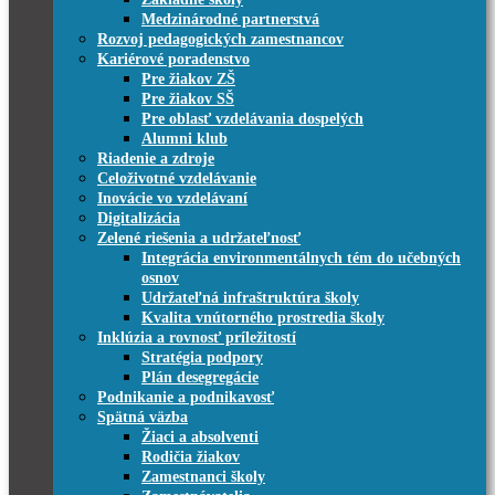
Medzinárodné partnerstvá
Rozvoj pedagogických zamestnancov
Kariérové poradenstvo
Pre žiakov ZŠ
Pre žiakov SŠ
Pre oblasť vzdelávania dospelých
Alumni klub
Riadenie a zdroje
Celoživotné vzdelávanie
Inovácie vo vzdelávaní
Digitalizácia
Zelené riešenia a udržateľnosť
Integrácia environmentálnych tém do učebných
osnov
Udržateľná infraštruktúra školy
Kvalita vnútorného prostredia školy
Inklúzia a rovnosť príležitostí
Stratégia podpory
Plán desegregácie
Podnikanie a podnikavosť
Spätná väzba
Žiaci a absolventi
Rodičia žiakov
Zamestnanci školy