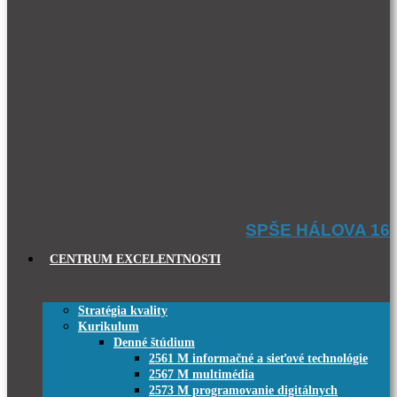
SPŠE HÁLOVA 16
CENTRUM EXCELENTNOSTI
Stratégia kvality
Kurikulum
Denné štúdium
2561 M informačné a sieťové technológie
2567 M multimédia
2573 M programovanie digitálnych