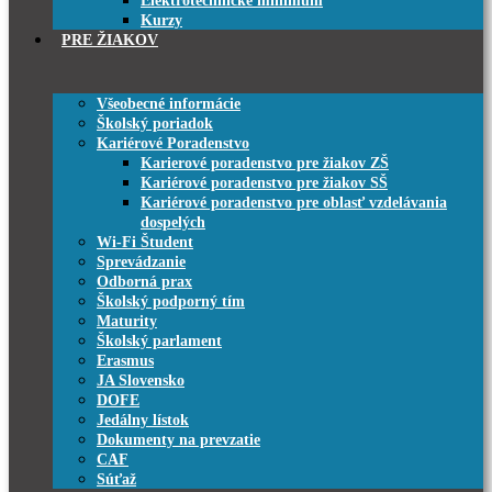
Elektrotechnické minimum
Kurzy
PRE ŽIAKOV
Všeobecné informácie
Školský poriadok
Kariérové Poradenstvo
Karierové poradenstvo pre žiakov ZŠ
Kariérové poradenstvo pre žiakov SŠ
Kariérové poradenstvo pre oblasť vzdelávania
dospelých
Wi-Fi Študent
Sprevádzanie
Odborná prax
Školský podporný tím
Maturity
Školský parlament
Erasmus
JA Slovensko
DOFE
Jedálny lístok
Dokumenty na prevzatie
CAF
Súťaž