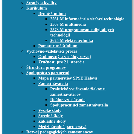
Stratégia kvality
Kurikulum
Denné štúdium
2561 M informačné a sieťové technológie
2567 M multimédia
2573 M programovanie digitálnych
technológií
2675 M elektrotechnika
Pomaturitné štúdium
Výchovno-vzdelávací proces
Osobnostný a sociálny rozvoj
Zručnosti pre 21. storočie
Štruktúra programov
Spolupráca s partnermi
Mapa partnerstiev SPŠE Hálova
Zamestnávatelia
Praktické vyučovanie žiakov u
zamestnávateľov
Duálne vzdelávanie
Spolupracujúci zamestnávatelia
Vysoké školy
Stredné školy
Základné školy
Medzinárodné partnerstvá
Rozvoj pedagogických zamestnancov