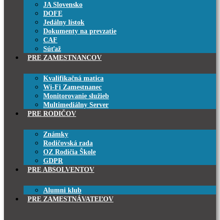
JA Slovensko
DOFE
Jedálny lístok
Dokumenty na prevzatie
CAF
Súťaž
PRE ZAMESTNANCOV
Kvalifikačná matica
Wi-Fi Zamestnanec
Monitorovanie služieb
Multimediálny Server
PRE RODIČOV
Známky
Rodičovská rada
OZ Rodičia Škole
GDPR
PRE ABSOLVENTOV
Alumni klub
PRE ZAMESTNÁVATEĽOV