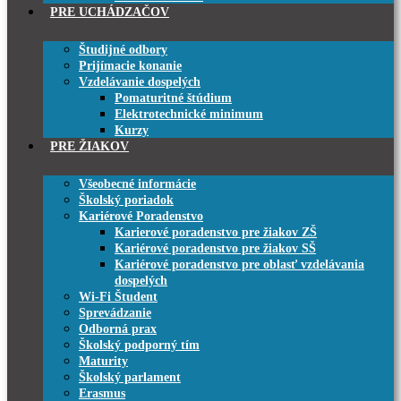
PRE UCHÁDZAČOV
Študijné odbory
Prijímacie konanie
Vzdelávanie dospelých
Pomaturitné štúdium
Elektrotechnické minimum
Kurzy
PRE ŽIAKOV
Všeobecné informácie
Školský poriadok
Kariérové Poradenstvo
Karierové poradenstvo pre žiakov ZŠ
Kariérové poradenstvo pre žiakov SŠ
Kariérové poradenstvo pre oblasť vzdelávania
dospelých
Wi-Fi Študent
Sprevádzanie
Odborná prax
Školský podporný tím
Maturity
Školský parlament
Erasmus