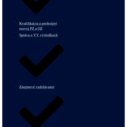
Kvalifikácia a profesijný
rozvoj PZ a OZ
Správa o V.V. výsledkoch
Záujmové vzdelávanie