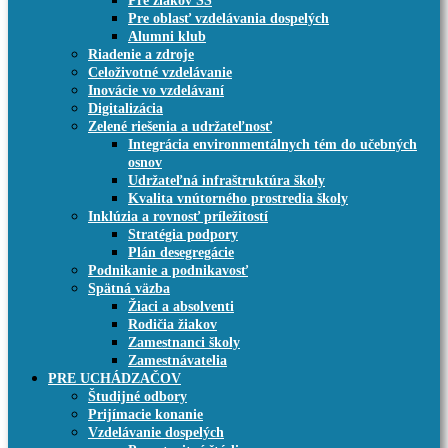
Pre žiakov SŠ
Pre oblasť vzdelávania dospelých
Alumni klub
Riadenie a zdroje
Celoživotné vzdelávanie
Inovácie vo vzdelávaní
Digitalizácia
Zelené riešenia a udržateľnosť
Integrácia environmentálnych tém do učebných
osnov
Udržateľná infraštruktúra školy
Kvalita vnútorného prostredia školy
Inklúzia a rovnosť príležitostí
Stratégia podpory
Plán desegregácie
Podnikanie a podnikavosť
Spätná väzba
Žiaci a absolventi
Rodičia žiakov
Zamestnanci školy
Zamestnávatelia
PRE UCHÁDZAČOV
Študijné odbory
Prijímacie konanie
Vzdelávanie dospelých