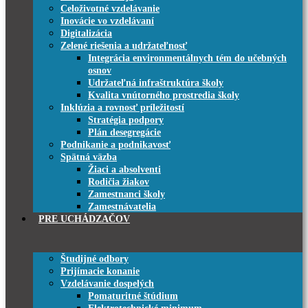
Celoživotné vzdelávanie
Inovácie vo vzdelávaní
Digitalizácia
Zelené riešenia a udržateľnosť
Integrácia environmentálnych tém do učebných
osnov
Udržateľná infraštruktúra školy
Kvalita vnútorného prostredia školy
Inklúzia a rovnosť príležitostí
Stratégia podpory
Plán desegregácie
Podnikanie a podnikavosť
Spätná väzba
Žiaci a absolventi
Rodičia žiakov
Zamestnanci školy
Zamestnávatelia
PRE UCHÁDZAČOV
Študijné odbory
Prijímacie konanie
Vzdelávanie dospelých
Pomaturitné štúdium