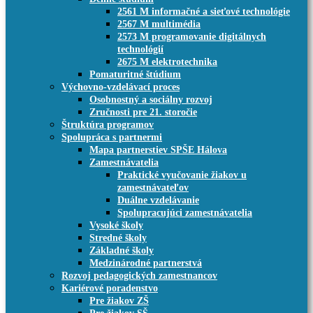
2561 M informačné a sieťové technológie
2567 M multimédia
2573 M programovanie digitálnych
technológií
2675 M elektrotechnika
Pomaturitné štúdium
Výchovno-vzdelávací proces
Osobnostný a sociálny rozvoj
Zručnosti pre 21. storočie
Štruktúra programov
Spolupráca s partnermi
Mapa partnerstiev SPŠE Hálova
Zamestnávatelia
Praktické vyučovanie žiakov u
zamestnávateľov
Duálne vzdelávanie
Spolupracujúci zamestnávatelia
Vysoké školy
Stredné školy
Základné školy
Medzinárodné partnerstvá
Rozvoj pedagogických zamestnancov
Kariérové poradenstvo
Pre žiakov ZŠ