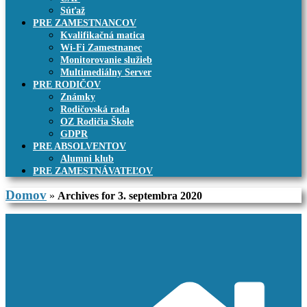
Súťaž
PRE ZAMESTNANCOV
Kvalifikačná matica
Wi-Fi Zamestnanec
Monitorovanie služieb
Multimediálny Server
PRE RODIČOV
Známky
Rodičovská rada
OZ Rodičia Škole
GDPR
PRE ABSOLVENTOV
Alumni klub
PRE ZAMESTNÁVATEĽOV
Domov
»
Archives for 3. septembra 2020