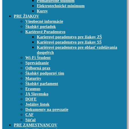
Pomaturitné štúdium
Elektrotechnické minimum
Kurzy
PRE ŽIAKOV
Všeobecné informácie
Školský poriadok
Kariérové Poradenstvo
Karierové poradenstvo pre žiakov ZŠ
Kariérové poradenstvo pre žiakov SŠ
Kariérové poradenstvo pre oblasť vzdelávania
dospelých
Wi-Fi Študent
Sprevádzanie
Odborná prax
Školský podporný tím
Maturity
Školský parlament
Erasmus
JA Slovensko
DOFE
Jedálny lístok
Dokumenty na prevzatie
CAF
Súťaž
PRE ZAMESTNANCOV