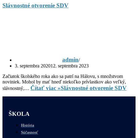
Slávnostné otvorenie SDV
admin
3. septembra 2020
12. septembra 2023
Začiatok školského roka ako sa patrí na Hálovu, s množstvom
noviniek. Mohol by mať hneď niekoľko prívlastkov ako veľký,
Čítať viac »
Slávnostné otvorenie SDV
slávnostný,…
ŠKOLA
História
Súčasnosť