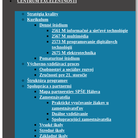
CENTRUM EXCELENTNOSTI
Stratégia kvality
Kurikulum
Denné štúdium
2561 M informačné a sieťové technológie
2567 M multimédia
2573 M programovanie digitálnych
technológií
2675 M elektrotechnika
Pomaturitné štúdium
Výchovno-vzdelávací proces
Osobnostný a sociálny rozvoj
Zručnosti pre 21. storočie
Štruktúra programov
Spolupráca s partnermi
Mapa partnerstiev SPŠE Hálova
Zamestnávatelia
Praktické vyučovanie žiakov u
zamestnávateľov
Duálne vzdelávanie
Spolupracujúci zamestnávatelia
Vysoké školy
Stredné školy
Základné školy