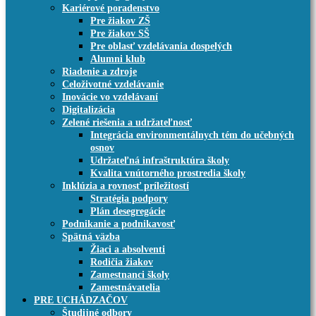
Kariérové poradenstvo
Pre žiakov ZŠ
Pre žiakov SŠ
Pre oblasť vzdelávania dospelých
Alumni klub
Riadenie a zdroje
Celoživotné vzdelávanie
Inovácie vo vzdelávaní
Digitalizácia
Zelené riešenia a udržateľnosť
Integrácia environmentálnych tém do učebných
osnov
Udržateľná infraštruktúra školy
Kvalita vnútorného prostredia školy
Inklúzia a rovnosť príležitostí
Stratégia podpory
Plán desegregácie
Podnikanie a podnikavosť
Spätná väzba
Žiaci a absolventi
Rodičia žiakov
Zamestnanci školy
Zamestnávatelia
PRE UCHÁDZAČOV
Študijné odbory