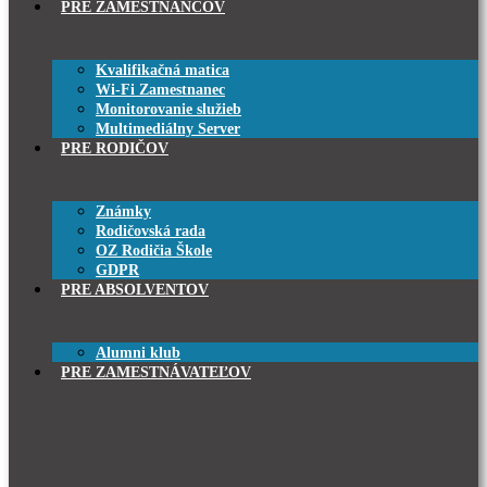
PRE ZAMESTNANCOV
Kvalifikačná matica
Wi-Fi Zamestnanec
Monitorovanie služieb
Multimediálny Server
PRE RODIČOV
Známky
Rodičovská rada
OZ Rodičia Škole
GDPR
PRE ABSOLVENTOV
Alumni klub
PRE ZAMESTNÁVATEĽOV