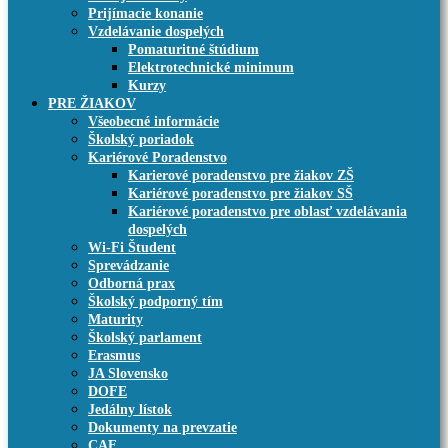
Prijímacie konanie
Vzdelávanie dospelých
Pomaturitné štúdium
Elektrotechnické minimum
Kurzy
PRE ŽIAKOV
Všeobecné informácie
Školský poriadok
Kariérové Poradenstvo
Karierové poradenstvo pre žiakov ZŠ
Kariérové poradenstvo pre žiakov SŠ
Kariérové poradenstvo pre oblasť vzdelávania
dospelých
Wi-Fi Študent
Sprevádzanie
Odborná prax
Školský podporný tím
Maturity
Školský parlament
Erasmus
JA Slovensko
DOFE
Jedálny lístok
Dokumenty na prevzatie
CAF