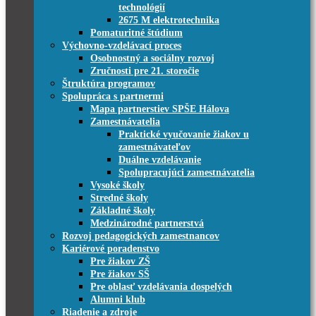
technológií
2675 M elektrotechnika
Pomaturitné štúdium
Výchovno-vzdelávací proces
Osobnostný a sociálny rozvoj
Zručnosti pre 21. storočie
Štruktúra programov
Spolupráca s partnermi
Mapa partnerstiev SPŠE Hálova
Zamestnávatelia
Praktické vyučovanie žiakov u
zamestnávateľov
Duálne vzdelávanie
Spolupracujúci zamestnávatelia
Vysoké školy
Stredné školy
Základné školy
Medzinárodné partnerstvá
Rozvoj pedagogických zamestnancov
Kariérové poradenstvo
Pre žiakov ZŠ
Pre žiakov SŠ
Pre oblasť vzdelávania dospelých
Alumni klub
Riadenie a zdroje