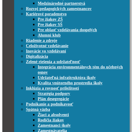
Medzinárodné partnerstvá
Rozvoj pedagogických zamestnancov
Kariérové poradenstvo
Pre žiakov ZŠ
Pre žiakov SŠ
Pre oblasť vzdelávania dospelých
Alumni klub
Riadenie a zdroje
Celoživotné vzdelávanie
Inovácie vo vzdelávaní
Digitalizácia
Zelené riešenia a udržateľnosť
Integrácia environmentálnych tém do učebných
osnov
Udržateľná infraštruktúra školy
Kvalita vnútorného prostredia školy
Inklúzia a rovnosť príležitostí
Stratégia podpory
Plán desegregácie
Podnikanie a podnikavosť
Spätná väzba
Žiaci a absolventi
Rodičia žiakov
Zamestnanci školy
Zamestnávatelia