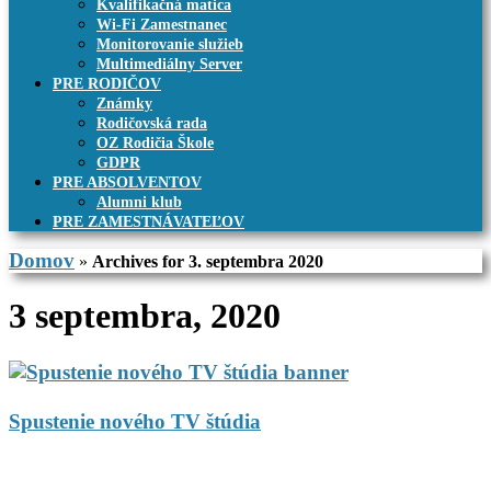
Kvalifikačná matica
Wi-Fi Zamestnanec
Monitorovanie služieb
Multimediálny Server
PRE RODIČOV
Známky
Rodičovská rada
OZ Rodičia Škole
GDPR
PRE ABSOLVENTOV
Alumni klub
PRE ZAMESTNÁVATEĽOV
Domov
»
Archives for 3. septembra 2020
3 septembra, 2020
Spustenie nového TV štúdia