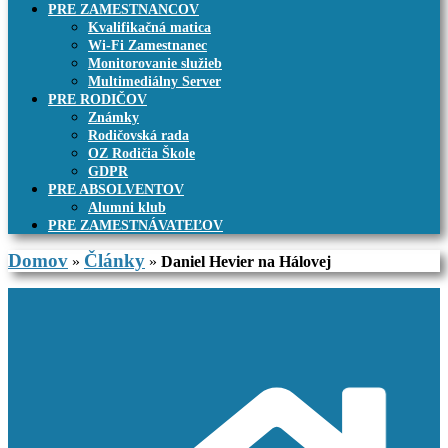
PRE ZAMESTNANCOV
Kvalifikačná matica
Wi-Fi Zamestnanec
Monitorovanie služieb
Multimediálny Server
PRE RODIČOV
Známky
Rodičovská rada
OZ Rodičia Škole
GDPR
PRE ABSOLVENTOV
Alumni klub
PRE ZAMESTNÁVATEĽOV
Domov
Články
»
»
Daniel Hevier na Hálovej