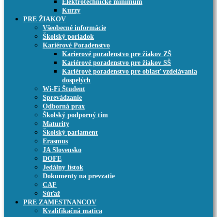
Elektrotechnické minimum
Kurzy
PRE ŽIAKOV
Všeobecné informácie
Školský poriadok
Kariérové Poradenstvo
Karierové poradenstvo pre žiakov ZŠ
Kariérové poradenstvo pre žiakov SŠ
Kariérové poradenstvo pre oblasť vzdelávania
dospelých
Wi-Fi Študent
Sprevádzanie
Odborná prax
Školský podporný tím
Maturity
Školský parlament
Erasmus
JA Slovensko
DOFE
Jedálny lístok
Dokumenty na prevzatie
CAF
Súťaž
PRE ZAMESTNANCOV
Kvalifikačná matica