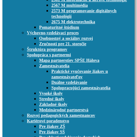
2567 M multimédia
2573 M programovanie digitálnych
technológií
2675 M elektrotechnika
Pomaturitné štúdium
Výchovno-vzdelávací proces
Osobnostný a sociálny rozvoj
Zručnosti pre 21. storočie
Štruktúra programov
Spolupráca s partnermi
Mapa partnerstiev SPŠE Hálova
Zamestnávatelia
Praktické vyučovanie žiakov u
zamestnávateľov
Duálne vzdelávanie
Spolupracujúci zamestnávatelia
Vysoké školy
Stredné školy
Základné školy
Medzinárodné partnerstvá
Rozvoj pedagogických zamestnancov
Kariérové poradenstvo
Pre žiakov ZŠ
Pre žiakov SŠ