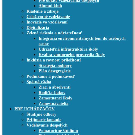
Pre oblasť vzdelávania dospelých
Alumni klub
Riadenie a zdroje
Celoživotné vzdelávanie
Inovácie vo vzdelávaní
Digitalizácia
Zelené riešenia a udržateľnosť
Integrácia environmentálnych tém do učebných
osnov
Udržateľná infraštruktúra školy
Kvalita vnútorného prostredia školy
Inklúzia a rovnosť príležitostí
Stratégia podpory
Plán desegregácie
Podnikanie a podnikavosť
Spätná väzba
Žiaci a absolventi
Rodičia žiakov
Zamestnanci školy
Zamestnávatelia
PRE UCHÁDZAČOV
Študijné odbory
Prijímacie konanie
Vzdelávanie dospelých
Pomaturitné štúdium