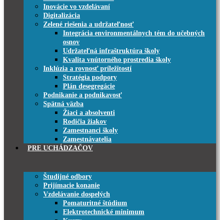
Inovácie vo vzdelávaní
Digitalizácia
Zelené riešenia a udržateľnosť
Integrácia environmentálnych tém do učebných
osnov
Udržateľná infraštruktúra školy
Kvalita vnútorného prostredia školy
Inklúzia a rovnosť príležitostí
Stratégia podpory
Plán desegregácie
Podnikanie a podnikavosť
Spätná väzba
Žiaci a absolventi
Rodičia žiakov
Zamestnanci školy
Zamestnávatelia
PRE UCHÁDZAČOV
Študijné odbory
Prijímacie konanie
Vzdelávanie dospelých
Pomaturitné štúdium
Elektrotechnické minimum