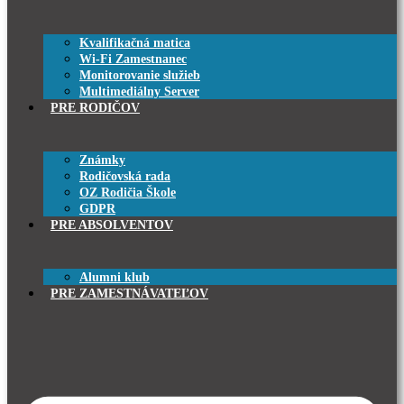
Kvalifikačná matica
Wi-Fi Zamestnanec
Monitorovanie služieb
Multimediálny Server
PRE RODIČOV
Známky
Rodičovská rada
OZ Rodičia Škole
GDPR
PRE ABSOLVENTOV
Alumni klub
PRE ZAMESTNÁVATEĽOV