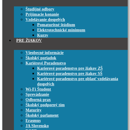
Študijné odbory
Prijímacie konanie
Vzdelávanie dospelých
Pomaturitné štúdium
Elektrotechnické minimum
Kurzy
PRE ŽIAKOV
Všeobecné informácie
Školský poriadok
Kariérové Poradenstvo
Karierové poradenstvo pre žiakov ZŠ
Kariérové poradenstvo pre žiakov SŠ
Kariérové poradenstvo pre oblasť vzdelávania
dospelých
Wi-Fi Študent
Sprevádzanie
Odborná prax
Školský podporný tím
Maturity
Školský parlament
Erasmus
JA Slovensko