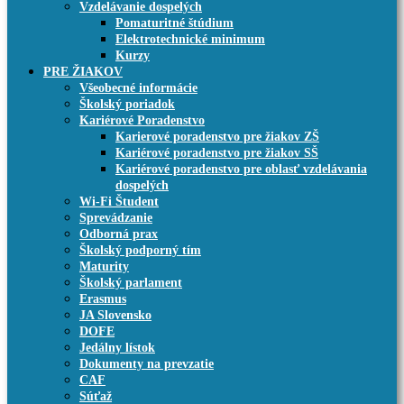
Vzdelávanie dospelých
Pomaturitné štúdium
Elektrotechnické minimum
Kurzy
PRE ŽIAKOV
Všeobecné informácie
Školský poriadok
Kariérové Poradenstvo
Karierové poradenstvo pre žiakov ZŠ
Kariérové poradenstvo pre žiakov SŠ
Kariérové poradenstvo pre oblasť vzdelávania
dospelých
Wi-Fi Študent
Sprevádzanie
Odborná prax
Školský podporný tím
Maturity
Školský parlament
Erasmus
JA Slovensko
DOFE
Jedálny lístok
Dokumenty na prevzatie
CAF
Súťaž