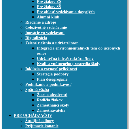
Pre žiakov ZŠ
Pre žiakov SŠ
Pre oblasť vzdelávania dospelých
Alumni klub
Riadenie a zdroje
Celoživotné vzdelávanie
Inovácie vo vzdelávaní
Digitalizácia
Zelené riešenia a udržateľnosť
Integrácia environmentálnych tém do učebných
osnov
Udržateľná infraštruktúra školy
Kvalita vnútorného prostredia školy
Inklúzia a rovnosť príležitostí
Stratégia podpory
Plán desegregácie
Podnikanie a podnikavosť
Spätná väzba
Žiaci a absolventi
Rodičia žiakov
Zamestnanci školy
Zamestnávatelia
PRE UCHÁDZAČOV
Študijné odbory
Prijímacie konanie