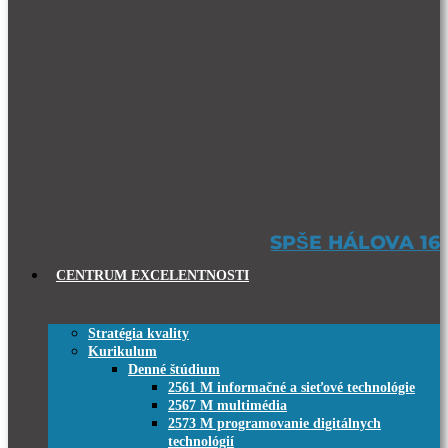
SPŠE HÁLOVA 16
CENTRUM EXCELENTNOSTI
Stratégia kvality
Kurikulum
Denné štúdium
2561 M informačné a sieťové technológie
2567 M multimédia
2573 M programovanie digitálnych
technológií