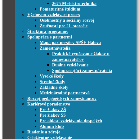
2675 M elektrotechnika
Pomaturitné štúdium
Výchovno-vzdelávací proces
Osobnostný a sociálny rozvoj
Zručnosti pre 21. storočie
Štruktúra programov
Spolupráca s partnermi
Mapa partnerstiev SPŠE Hálova
Zamestnávatelia
Praktické vyučovanie žiakov u
zamestnávateľov
Duálne vzdelávanie
Spolupracujúci zamestnávatelia
Vysoké školy
Stredné školy
Základné školy
Medzinárodné partnerstvá
Rozvoj pedagogických zamestnancov
Kariérové poradenstvo
Pre žiakov ZŠ
Pre žiakov SŠ
Pre oblasť vzdelávania dospelých
Alumni klub
Riadenie a zdroje
Celoživotné vzdelávanie