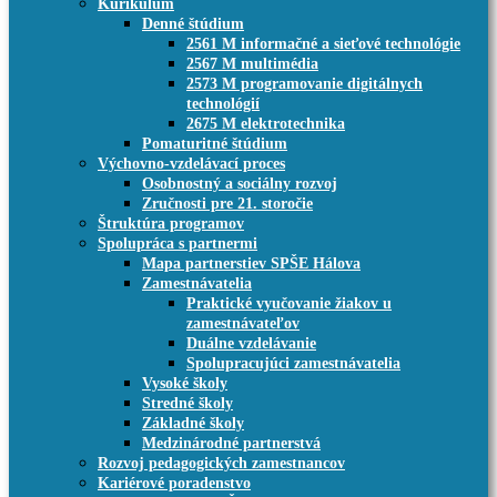
Kurikulum
Denné štúdium
2561 M informačné a sieťové technológie
2567 M multimédia
2573 M programovanie digitálnych
technológií
2675 M elektrotechnika
Pomaturitné štúdium
Výchovno-vzdelávací proces
Osobnostný a sociálny rozvoj
Zručnosti pre 21. storočie
Štruktúra programov
Spolupráca s partnermi
Mapa partnerstiev SPŠE Hálova
Zamestnávatelia
Praktické vyučovanie žiakov u
zamestnávateľov
Duálne vzdelávanie
Spolupracujúci zamestnávatelia
Vysoké školy
Stredné školy
Základné školy
Medzinárodné partnerstvá
Rozvoj pedagogických zamestnancov
Kariérové poradenstvo