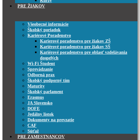
Kurzy
PRE ŽIAKOV
Všeobecné informácie
Školský poriadok
Kariérové Poradenstvo
Karierové poradenstvo pre žiakov ZŠ
Kariérové poradenstvo pre žiakov SŠ
Kariérové poradenstvo pre oblasť vzdelávania
dospelých
Wi-Fi Študent
Sprevádzanie
Odborná prax
Školský podporný tím
Maturity
Školský parlament
Erasmus
JA Slovensko
DOFE
Jedálny lístok
Dokumenty na prevzatie
CAF
Súťaž
PRE ZAMESTNANCOV