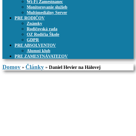
Wi-Fi Zamestnanec
Monitorovanie služieb
Multimediálny Server
PRE RODIČOV
Známky
Rodičovská rada
OZ Rodičia Škole
GDPR
PRE ABSOLVENTOV
Alumni klub
PRE ZAMESTNÁVATEĽOV
Domov
Články
»
»
Daniel Hevier na Hálovej