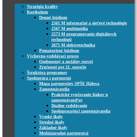
Stratégia kvality
Kurikulum
Denné štúdium
2561 M informačné a sieťové technológie
2567 M multimédia
2573 M programovanie digitálnych
technológií
2675 M elektrotechnika
Pomaturitné štúdium
Výchovno-vzdelávací proces
Osobnostný a sociálny rozvoj
Zručnosti pre 21. storočie
Štruktúra programov
Spolupráca s partnermi
Mapa partnerstiev SPŠE Hálova
Zamestnávatelia
Praktické vyučovanie žiakov u
zamestnávateľov
Duálne vzdelávanie
Spolupracujúci zamestnávatelia
Vysoké školy
Stredné školy
Základné školy
Medzinárodné partnerstvá