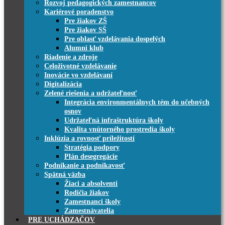
Rozvoj pedagogických zamestnancov
Kariérové poradenstvo
Pre žiakov ZŠ
Pre žiakov SŠ
Pre oblasť vzdelávania dospelých
Alumni klub
Riadenie a zdroje
Celoživotné vzdelávanie
Inovácie vo vzdelávaní
Digitalizácia
Zelené riešenia a udržateľnosť
Integrácia environmentálnych tém do učebných
osnov
Udržateľná infraštruktúra školy
Kvalita vnútorného prostredia školy
Inklúzia a rovnosť príležitostí
Stratégia podpory
Plán desegregácie
Podnikanie a podnikavosť
Spätná väzba
Žiaci a absolventi
Rodičia žiakov
Zamestnanci školy
Zamestnávatelia
PRE UCHÁDZAČOV