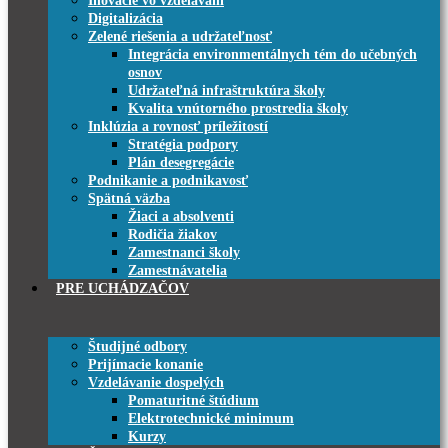
Inovácie vo vzdelávaní
Digitalizácia
Zelené riešenia a udržateľnosť
Integrácia environmentálnych tém do učebných
osnov
Udržateľná infraštruktúra školy
Kvalita vnútorného prostredia školy
Inklúzia a rovnosť príležitostí
Stratégia podpory
Plán desegregácie
Podnikanie a podnikavosť
Spätná väzba
Žiaci a absolventi
Rodičia žiakov
Zamestnanci školy
Zamestnávatelia
PRE UCHÁDZAČOV
Študijné odbory
Prijímacie konanie
Vzdelávanie dospelých
Pomaturitné štúdium
Elektrotechnické minimum
Kurzy