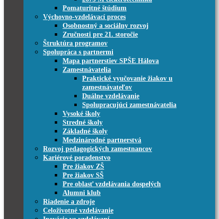
Pomaturitné štúdium
Výchovno-vzdelávací proces
Osobnostný a sociálny rozvoj
Zručnosti pre 21. storočie
Štruktúra programov
Spolupráca s partnermi
Mapa partnerstiev SPŠE Hálova
Zamestnávatelia
Praktické vyučovanie žiakov u
zamestnávateľov
Duálne vzdelávanie
Spolupracujúci zamestnávatelia
Vysoké školy
Stredné školy
Základné školy
Medzinárodné partnerstvá
Rozvoj pedagogických zamestnancov
Kariérové poradenstvo
Pre žiakov ZŠ
Pre žiakov SŠ
Pre oblasť vzdelávania dospelých
Alumni klub
Riadenie a zdroje
Celoživotné vzdelávanie