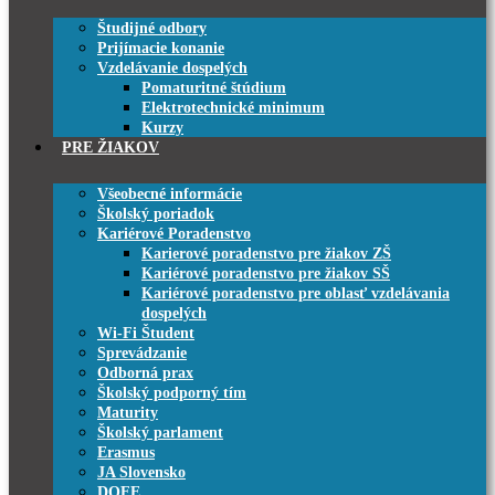
Študijné odbory
Prijímacie konanie
Vzdelávanie dospelých
Pomaturitné štúdium
Elektrotechnické minimum
Kurzy
PRE ŽIAKOV
Všeobecné informácie
Školský poriadok
Kariérové Poradenstvo
Karierové poradenstvo pre žiakov ZŠ
Kariérové poradenstvo pre žiakov SŠ
Kariérové poradenstvo pre oblasť vzdelávania
dospelých
Wi-Fi Študent
Sprevádzanie
Odborná prax
Školský podporný tím
Maturity
Školský parlament
Erasmus
JA Slovensko
DOFE