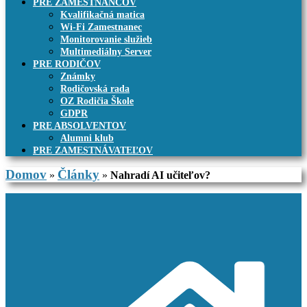
PRE ZAMESTNANCOV
Kvalifikačná matica
Wi-Fi Zamestnanec
Monitorovanie služieb
Multimediálny Server
PRE RODIČOV
Známky
Rodičovská rada
OZ Rodičia Škole
GDPR
PRE ABSOLVENTOV
Alumni klub
PRE ZAMESTNÁVATEĽOV
Domov
Články
»
»
Nahradí AI učiteľov?