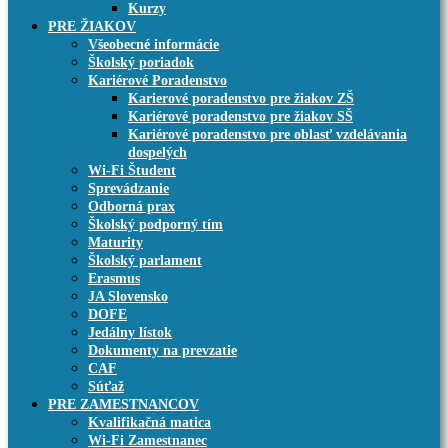
Kurzy
PRE ŽIAKOV
Všeobecné informácie
Školský poriadok
Kariérové Poradenstvo
Karierové poradenstvo pre žiakov ZŠ
Kariérové poradenstvo pre žiakov SŠ
Kariérové poradenstvo pre oblasť vzdelávania
dospelých
Wi-Fi Študent
Sprevádzanie
Odborná prax
Školský podporný tím
Maturity
Školský parlament
Erasmus
JA Slovensko
DOFE
Jedálny lístok
Dokumenty na prevzatie
CAF
Súťaž
PRE ZAMESTNANCOV
Kvalifikačná matica
Wi-Fi Zamestnanec