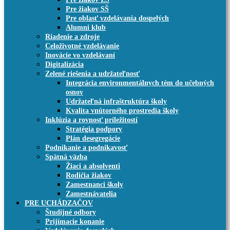
Pre žiakov SŠ
Pre oblasť vzdelávania dospelých
Alumni klub
Riadenie a zdroje
Celoživotné vzdelávanie
Inovácie vo vzdelávaní
Digitalizácia
Zelené riešenia a udržateľnosť
Integrácia environmentálnych tém do učebných
osnov
Udržateľná infraštruktúra školy
Kvalita vnútorného prostredia školy
Inklúzia a rovnosť príležitostí
Stratégia podpory
Plán desegregácie
Podnikanie a podnikavosť
Spätná väzba
Žiaci a absolventi
Rodičia žiakov
Zamestnanci školy
Zamestnávatelia
PRE UCHÁDZAČOV
Študijné odbory
Prijímacie konanie