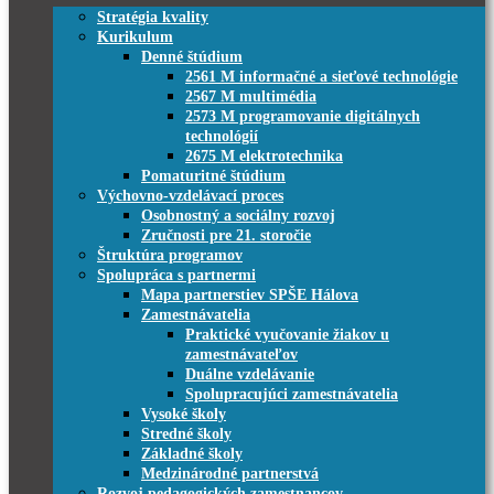
Stratégia kvality
Kurikulum
Denné štúdium
2561 M informačné a sieťové technológie
2567 M multimédia
2573 M programovanie digitálnych
technológií
2675 M elektrotechnika
Pomaturitné štúdium
Výchovno-vzdelávací proces
Osobnostný a sociálny rozvoj
Zručnosti pre 21. storočie
Štruktúra programov
Spolupráca s partnermi
Mapa partnerstiev SPŠE Hálova
Zamestnávatelia
Praktické vyučovanie žiakov u
zamestnávateľov
Duálne vzdelávanie
Spolupracujúci zamestnávatelia
Vysoké školy
Stredné školy
Základné školy
Medzinárodné partnerstvá
Rozvoj pedagogických zamestnancov