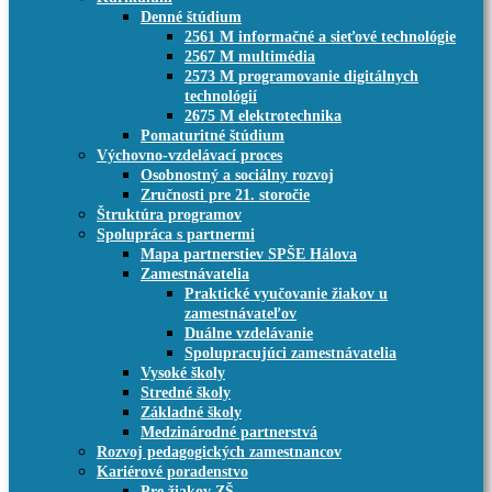
Denné štúdium
2561 M informačné a sieťové technológie
2567 M multimédia
2573 M programovanie digitálnych
technológií
2675 M elektrotechnika
Pomaturitné štúdium
Výchovno-vzdelávací proces
Osobnostný a sociálny rozvoj
Zručnosti pre 21. storočie
Štruktúra programov
Spolupráca s partnermi
Mapa partnerstiev SPŠE Hálova
Zamestnávatelia
Praktické vyučovanie žiakov u
zamestnávateľov
Duálne vzdelávanie
Spolupracujúci zamestnávatelia
Vysoké školy
Stredné školy
Základné školy
Medzinárodné partnerstvá
Rozvoj pedagogických zamestnancov
Kariérové poradenstvo
Pre žiakov ZŠ