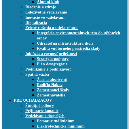
Alumni klub
Riadenie a zdroje
Celoživotné vzdelávanie
Inovácie vo vzdelávaní
Digitalizácia
Zelené riešenia a udržateľnosť
Integrácia environmentálnych tém do učebných
osnov
Udržateľná infraštruktúra školy
Kvalita vnútorného prostredia školy
Inklúzia a rovnosť príležitostí
Stratégia podpory
Plán desegregácie
Podnikanie a podnikavosť
Spätná väzba
Žiaci a absolventi
Rodičia žiakov
Zamestnanci školy
Zamestnávatelia
PRE UCHÁDZAČOV
Študijné odbory
Prijímacie konanie
Vzdelávanie dospelých
Pomaturitné štúdium
Elektrotechnické minimum