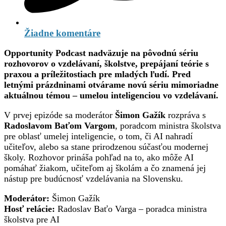
Žiadne komentáre
Opportunity Podcast nadväzuje na pôvodnú sériu
rozhovorov o vzdelávaní, školstve, prepájaní teórie s
praxou a príležitostiach pre mladých ľudí. Pred
letnými prázdninami otvárame novú sériu mimoriadne
aktuálnou témou – umelou inteligenciou vo vzdelávaní.
V prvej epizóde sa moderátor
Šimon Gažík
rozpráva s
Radoslavom Baťom Vargom
, poradcom ministra školstva
pre oblasť umelej inteligencie, o tom, či AI nahradí
učiteľov, alebo sa stane prirodzenou súčasťou modernej
školy. Rozhovor prináša pohľad na to, ako môže AI
pomáhať žiakom, učiteľom aj školám a čo znamená jej
nástup pre budúcnosť vzdelávania na Slovensku.
Moderátor:
Šimon Gažík
Hosť relácie:
Radoslav Baťo Varga – poradca ministra
školstva pre AI