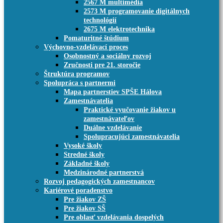
2567 M multimédia
2573 M programovanie digitálnych
technológií
2675 M elektrotechnika
Pomaturitné štúdium
Výchovno-vzdelávací proces
Osobnostný a sociálny rozvoj
Zručnosti pre 21. storočie
Štruktúra programov
Spolupráca s partnermi
Mapa partnerstiev SPŠE Hálova
Zamestnávatelia
Praktické vyučovanie žiakov u
zamestnávateľov
Duálne vzdelávanie
Spolupracujúci zamestnávatelia
Vysoké školy
Stredné školy
Základné školy
Medzinárodné partnerstvá
Rozvoj pedagogických zamestnancov
Kariérové poradenstvo
Pre žiakov ZŠ
Pre žiakov SŠ
Pre oblasť vzdelávania dospelých