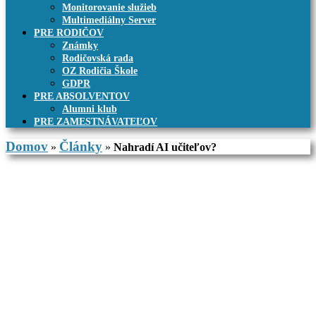
Monitorovanie služieb
Multimediálny Server
PRE RODIČOV
Známky
Rodičovská rada
OZ Rodičia Škole
GDPR
PRE ABSOLVENTOV
Alumni klub
PRE ZAMESTNÁVATEĽOV
Domov
Články
»
»
Nahradí AI učiteľov?