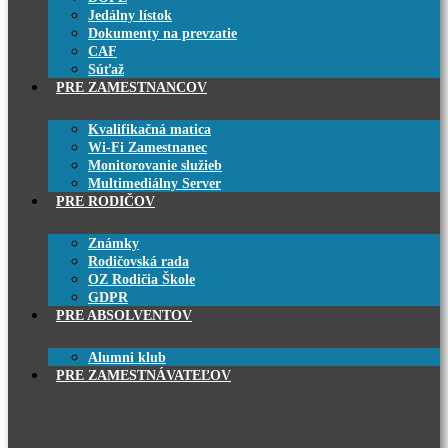
Jedálny lístok
Dokumenty na prevzatie
CAF
Súťaž
PRE ZAMESTNANCOV
Kvalifikačná matica
Wi-Fi Zamestnanec
Monitorovanie služieb
Multimediálny Server
PRE RODIČOV
Známky
Rodičovská rada
OZ Rodičia Škole
GDPR
PRE ABSOLVENTOV
Alumni klub
PRE ZAMESTNÁVATEĽOV