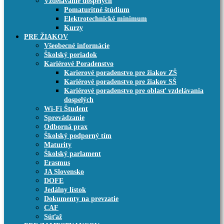
Vzdelávanie dospelých
Pomaturitné štúdium
Elektrotechnické minimum
Kurzy
PRE ŽIAKOV
Všeobecné informácie
Školský poriadok
Kariérové Poradenstvo
Karierové poradenstvo pre žiakov ZŠ
Kariérové poradenstvo pre žiakov SŠ
Kariérové poradenstvo pre oblasť vzdelávania
dospelých
Wi-Fi Študent
Sprevádzanie
Odborná prax
Školský podporný tím
Maturity
Školský parlament
Erasmus
JA Slovensko
DOFE
Jedálny lístok
Dokumenty na prevzatie
CAF
Súťaž