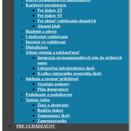
Kariérové poradenstvo
Pre žiakov ZŠ
Pre žiakov SŠ
Pre oblasť vzdelávania dospelých
Alumni klub
Riadenie a zdroje
Celoživotné vzdelávanie
Inovácie vo vzdelávaní
Digitalizácia
Zelené riešenia a udržateľnosť
Integrácia environmentálnych tém do učebných
osnov
Udržateľná infraštruktúra školy
Kvalita vnútorného prostredia školy
Inklúzia a rovnosť príležitostí
Stratégia podpory
Plán desegregácie
Podnikanie a podnikavosť
Spätná väzba
Žiaci a absolventi
Rodičia žiakov
Zamestnanci školy
Zamestnávatelia
PRE UCHÁDZAČOV