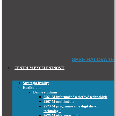
SPŠE HÁLOVA 16
CENTRUM EXCELENTNOSTI
Stratégia kvality
Kurikulum
Denné štúdium
2561 M informačné a sieťové technológie
2567 M multimédia
2573 M programovanie digitálnych
technológií
2675 M elektrotechnika