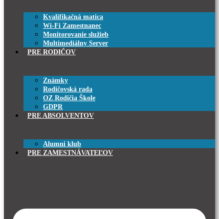
Kvalifikačná matica
Wi-Fi Zamestnanec
Monitorovanie služieb
Multimediálny Server
PRE RODIČOV
Známky
Rodičovská rada
OZ Rodičia Škole
GDPR
PRE ABSOLVENTOV
Alumni klub
PRE ZAMESTNÁVATEĽOV