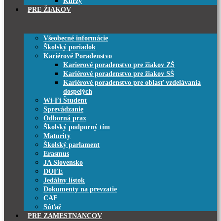
Kurzy
PRE ŽIAKOV
Všeobecné informácie
Školský poriadok
Kariérové Poradenstvo
Karierové poradenstvo pre žiakov ZŠ
Kariérové poradenstvo pre žiakov SŠ
Kariérové poradenstvo pre oblasť vzdelávania
dospelých
Wi-Fi Študent
Sprevádzanie
Odborná prax
Školský podporný tím
Maturity
Školský parlament
Erasmus
JA Slovensko
DOFE
Jedálny lístok
Dokumenty na prevzatie
CAF
Súťaž
PRE ZAMESTNANCOV