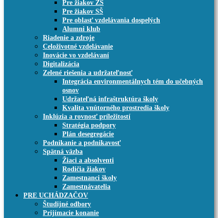
Pre žiakov ZŠ
Pre žiakov SŠ
Pre oblasť vzdelávania dospelých
Alumni klub
Riadenie a zdroje
Celoživotné vzdelávanie
Inovácie vo vzdelávaní
Digitalizácia
Zelené riešenia a udržateľnosť
Integrácia environmentálnych tém do učebných
osnov
Udržateľná infraštruktúra školy
Kvalita vnútorného prostredia školy
Inklúzia a rovnosť príležitostí
Stratégia podpory
Plán desegregácie
Podnikanie a podnikavosť
Spätná väzba
Žiaci a absolventi
Rodičia žiakov
Zamestnanci školy
Zamestnávatelia
PRE UCHÁDZAČOV
Študijné odbory
Prijímacie konanie