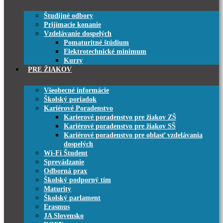
Študijné odbory
Prijímacie konanie
Vzdelávanie dospelých
Pomaturitné štúdium
Elektrotechnické minimum
Kurzy
PRE ŽIAKOV
Všeobecné informácie
Školský poriadok
Kariérové Poradenstvo
Karierové poradenstvo pre žiakov ZŠ
Kariérové poradenstvo pre žiakov SŠ
Kariérové poradenstvo pre oblasť vzdelávania
dospelých
Wi-Fi Študent
Sprevádzanie
Odborná prax
Školský podporný tím
Maturity
Školský parlament
Erasmus
JA Slovensko