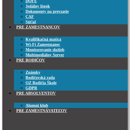
DOFE
Jedálny lístok
Dokumenty na prevzatie
CAF
Súťaž
PRE ZAMESTNANCOV
Kvalifikačná matica
Wi-Fi Zamestnanec
Monitorovanie služieb
Multimediálny Server
PRE RODIČOV
Známky
Rodičovská rada
OZ Rodičia Škole
GDPR
PRE ABSOLVENTOV
Alumni klub
PRE ZAMESTNÁVATEĽOV