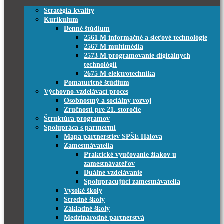
Stratégia kvality
Kurikulum
Denné štúdium
2561 M informačné a sieťové technológie
2567 M multimédia
2573 M programovanie digitálnych
technológií
2675 M elektrotechnika
Pomaturitné štúdium
Výchovno-vzdelávací proces
Osobnostný a sociálny rozvoj
Zručnosti pre 21. storočie
Štruktúra programov
Spolupráca s partnermi
Mapa partnerstiev SPŠE Hálova
Zamestnávatelia
Praktické vyučovanie žiakov u
zamestnávateľov
Duálne vzdelávanie
Spolupracujúci zamestnávatelia
Vysoké školy
Stredné školy
Základné školy
Medzinárodné partnerstvá