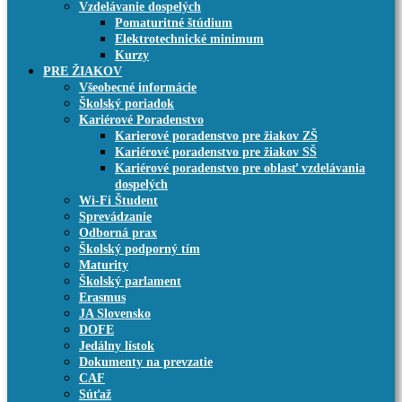
Vzdelávanie dospelých
Pomaturitné štúdium
Elektrotechnické minimum
Kurzy
PRE ŽIAKOV
Všeobecné informácie
Školský poriadok
Kariérové Poradenstvo
Karierové poradenstvo pre žiakov ZŠ
Kariérové poradenstvo pre žiakov SŠ
Kariérové poradenstvo pre oblasť vzdelávania
dospelých
Wi-Fi Študent
Sprevádzanie
Odborná prax
Školský podporný tím
Maturity
Školský parlament
Erasmus
JA Slovensko
DOFE
Jedálny lístok
Dokumenty na prevzatie
CAF
Súťaž