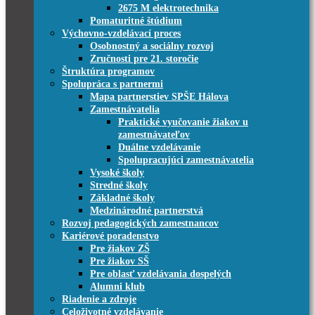
2675 M elektrotechnika
Pomaturitné štúdium
Výchovno-vzdelávací proces
Osobnostný a sociálny rozvoj
Zručnosti pre 21. storočie
Štruktúra programov
Spolupráca s partnermi
Mapa partnerstiev SPŠE Hálova
Zamestnávatelia
Praktické vyučovanie žiakov u
zamestnávateľov
Duálne vzdelávanie
Spolupracujúci zamestnávatelia
Vysoké školy
Stredné školy
Základné školy
Medzinárodné partnerstvá
Rozvoj pedagogických zamestnancov
Kariérové poradenstvo
Pre žiakov ZŠ
Pre žiakov SŠ
Pre oblasť vzdelávania dospelých
Alumni klub
Riadenie a zdroje
Celoživotné vzdelávanie