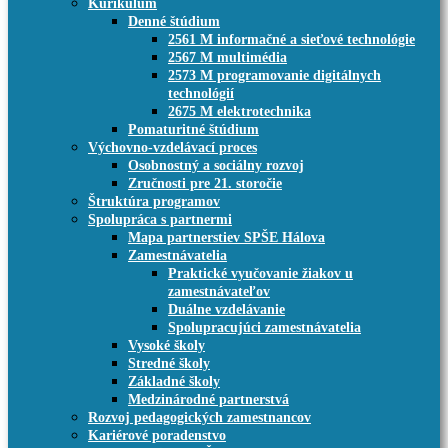
Kurikulum
Denné štúdium
2561 M informačné a sieťové technológie
2567 M multimédia
2573 M programovanie digitálnych
technológií
2675 M elektrotechnika
Pomaturitné štúdium
Výchovno-vzdelávací proces
Osobnostný a sociálny rozvoj
Zručnosti pre 21. storočie
Štruktúra programov
Spolupráca s partnermi
Mapa partnerstiev SPŠE Hálova
Zamestnávatelia
Praktické vyučovanie žiakov u
zamestnávateľov
Duálne vzdelávanie
Spolupracujúci zamestnávatelia
Vysoké školy
Stredné školy
Základné školy
Medzinárodné partnerstvá
Rozvoj pedagogických zamestnancov
Kariérové poradenstvo