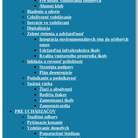
Pre oblasť vzdelávania dospelých
Alumni klub
Riadenie a zdroje
Celoživotné vzdelávanie
Inovácie vo vzdelávaní
Digitalizácia
Zelené riešenia a udržateľnosť
Integrácia environmentálnych tém do učebných
osnov
Udržateľná infraštruktúra školy
Kvalita vnútorného prostredia školy
Inklúzia a rovnosť príležitostí
Stratégia podpory
Plán desegregácie
Podnikanie a podnikavosť
Spätná väzba
Žiaci a absolventi
Rodičia žiakov
Zamestnanci školy
Zamestnávatelia
PRE UCHÁDZAČOV
Študijné odbory
Prijímacie konanie
Vzdelávanie dospelých
Pomaturitné štúdium