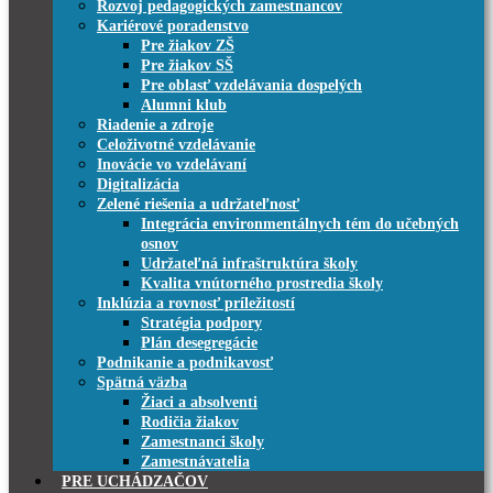
Rozvoj pedagogických zamestnancov
Kariérové poradenstvo
Pre žiakov ZŠ
Pre žiakov SŠ
Pre oblasť vzdelávania dospelých
Alumni klub
Riadenie a zdroje
Celoživotné vzdelávanie
Inovácie vo vzdelávaní
Digitalizácia
Zelené riešenia a udržateľnosť
Integrácia environmentálnych tém do učebných
osnov
Udržateľná infraštruktúra školy
Kvalita vnútorného prostredia školy
Inklúzia a rovnosť príležitostí
Stratégia podpory
Plán desegregácie
Podnikanie a podnikavosť
Spätná väzba
Žiaci a absolventi
Rodičia žiakov
Zamestnanci školy
Zamestnávatelia
PRE UCHÁDZAČOV