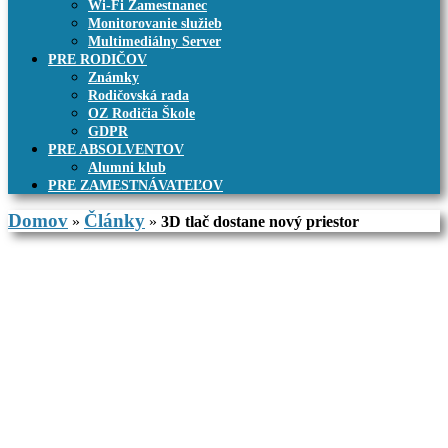
Wi-Fi Zamestnanec
Monitorovanie služieb
Multimediálny Server
PRE RODIČOV
Známky
Rodičovská rada
OZ Rodičia Škole
GDPR
PRE ABSOLVENTOV
Alumni klub
PRE ZAMESTNÁVATEĽOV
Domov
Články
»
»
3D tlač dostane nový priestor