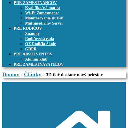
PRE ZAMESTNANCOV
Kvalifikačná matica
Wi-Fi Zamestnanec
Monitorovanie služieb
Multimediálny Server
PRE RODIČOV
Známky
Rodičovská rada
OZ Rodičia Škole
GDPR
PRE ABSOLVENTOV
Alumni klub
PRE ZAMESTNÁVATEĽOV
Domov
Články
»
»
3D tlač dostane nový priestor