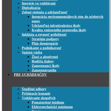
Inovácie vo vzdelávaní
Digitalizácia
Zelené riešenia a udržateľnosť
Integrácia environmentálnych tém do učebných
osnov
Udržateľná infraštruktúra školy
Kvalita vnútorného prostredia školy
Inklúzia a rovnosť príležitostí
Stratégia podpory
Plán desegregácie
Podnikanie a podnikavosť
Spätná väzba
Žiaci a absolventi
Rodičia žiakov
Zamestnanci školy
Zamestnávatelia
PRE UCHÁDZAČOV
Študijné odbory
Prijímacie konanie
Vzdelávanie dospelých
Pomaturitné štúdium
Elektrotechnické minimum