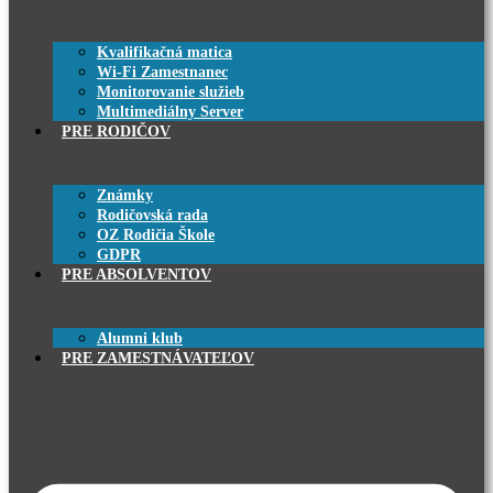
Kvalifikačná matica
Wi-Fi Zamestnanec
Monitorovanie služieb
Multimediálny Server
PRE RODIČOV
Známky
Rodičovská rada
OZ Rodičia Škole
GDPR
PRE ABSOLVENTOV
Alumni klub
PRE ZAMESTNÁVATEĽOV