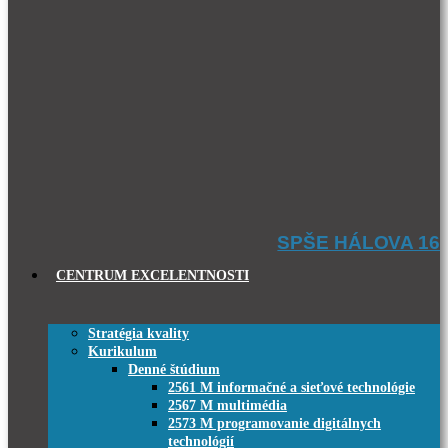
SPŠE HÁLOVA 16
CENTRUM EXCELENTNOSTI
Stratégia kvality
Kurikulum
Denné štúdium
2561 M informačné a sieťové technológie
2567 M multimédia
2573 M programovanie digitálnych
technológií