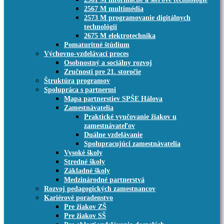
2567 M multimédia
2573 M programovanie digitálnych
technológií
2675 M elektrotechnika
Pomaturitné štúdium
Výchovno-vzdelávací proces
Osobnostný a sociálny rozvoj
Zručnosti pre 21. storočie
Štruktúra programov
Spolupráca s partnermi
Mapa partnerstiev SPŠE Hálova
Zamestnávatelia
Praktické vyučovanie žiakov u
zamestnávateľov
Duálne vzdelávanie
Spolupracujúci zamestnávatelia
Vysoké školy
Stredné školy
Základné školy
Medzinárodné partnerstvá
Rozvoj pedagogických zamestnancov
Kariérové poradenstvo
Pre žiakov ZŠ
Pre žiakov SŠ