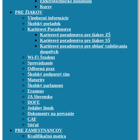
Elektrotechnické minimum
Kurzy
PRE ŽIAKOV
Všeobecné informácie
Školský poriadok
Kariérové Poradenstvo
Karierové poradenstvo pre žiakov ZŠ
Kariérové poradenstvo pre žiakov SŠ
Kariérové poradenstvo pre oblasť vzdelávania
dospelých
Wi-Fi Študent
Sprevádzanie
Odborná prax
Školský podporný tím
Maturity
Školský parlament
Erasmus
JA Slovensko
DOFE
Jedálny lístok
Dokumenty na prevzatie
CAF
Súťaž
PRE ZAMESTNANCOV
Kvalifikačná matica